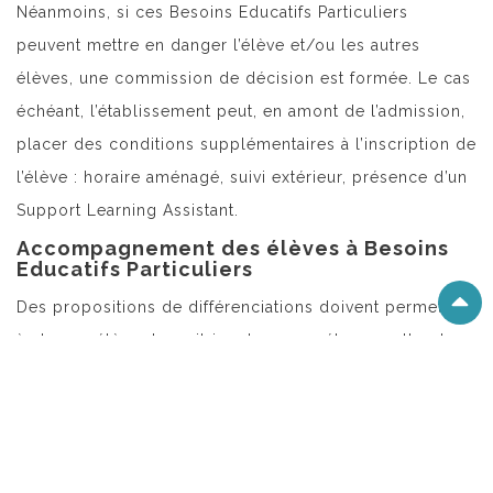
Néanmoins, si ces Besoins Educatifs Particuliers
peuvent mettre en danger l’élève et/ou les autres
élèves, une commission de décision est formée. Le cas
échéant, l’établissement peut, en amont de l’admission,
placer des conditions supplémentaires à l’inscription de
l’élève : horaire aménagé, suivi extérieur, présence d’un
Support Learning Assistant.
Accompagnement des élèves à Besoins
Educatifs Particuliers
Des propositions de différenciations doivent permettre
à chaque élève de maitriser les compétences attendues
dans le socle commun de connaissances, de
compétences et de culture. Cette acquisition
progressive ne se fait pas de la même façon pour tous
les élèves et l’école se doit de proposer un