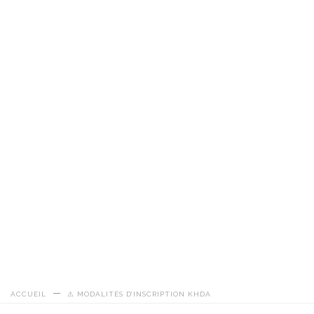
ACCUEIL
⚠ MODALITÉS D’INSCRIPTION KHDA