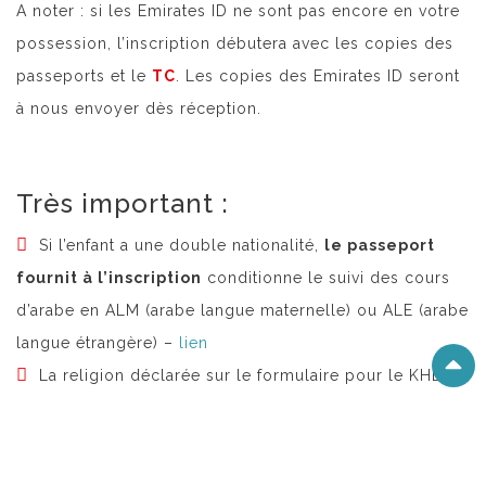
A noter : si les Emirates ID ne sont pas encore en votre
possession, l’inscription débutera avec les copies des
passeports et le
TC
. Les copies des Emirates ID seront
à nous envoyer dès réception.
Très important :
Si l’enfant a une double nationalité,
le passeport
fournit à l’inscription
conditionne le suivi des cours
d’arabe en ALM (arabe langue maternelle) ou ALE (arabe
langue étrangère) –
lien
La religion déclarée sur le formulaire pour le KHDA
doit être la même que celle déclarée aux autorités
émiriennes à l’arrivée sur le territoire.
Un enfant déclaré musulman
devra